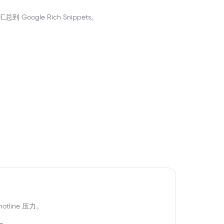
到 Google Rich Snippets。
line 压力。