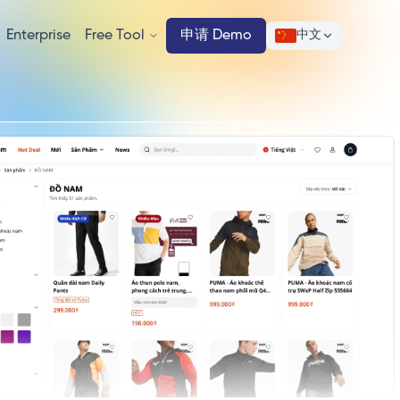
Enterprise
Free Tool
申请 Demo
中文