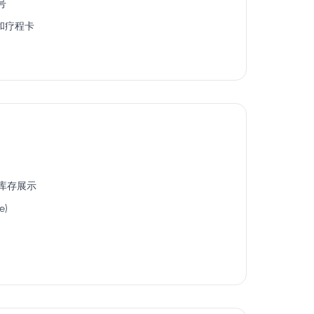
号
分和疗程卡
剩余库存展示
e)