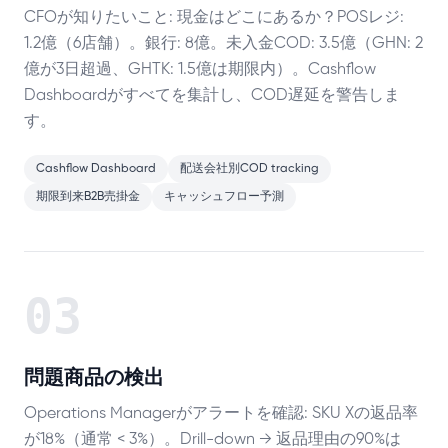
CFOが知りたいこと: 現金はどこにあるか？POSレジ:
1.2億（6店舗）。銀行: 8億。未入金COD: 3.5億（GHN: 2
億が3日超過、GHTK: 1.5億は期限内）。Cashflow
Dashboardがすべてを集計し、COD遅延を警告しま
す。
Cashflow Dashboard
配送会社別COD tracking
期限到来B2B売掛金
キャッシュフロー予測
03
問題商品の検出
Operations Managerがアラートを確認: SKU Xの返品率
が18%（通常 < 3%）。Drill-down → 返品理由の90%は