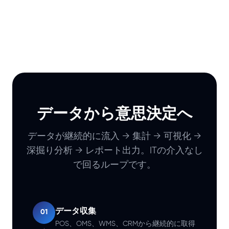
データから意思決定へ
データが継続的に流入 → 集計 → 可視化 →
深掘り分析 → レポート出力。ITの介入なし
で回るループです。
データ収集
01
POS、OMS、WMS、CRMから継続的に取得