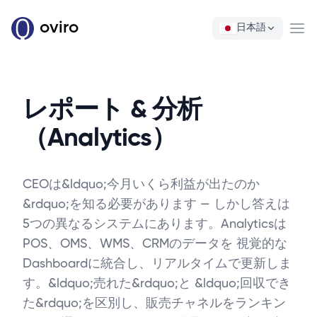
oviro
日本語
Ope
レポート & 分析
（Analytics）
CEOは&ldquo;今月いくら利益が出たのか
&rdquo;を知る必要があります — しかし答えは
5つの異なるシステムにあります。Analyticsは
POS、OMS、WMS、CRMのデータを 視覚的な
Dashboardに統合し、リアルタイムで更新しま
す。&ldquo;売れた&rdquo;と &ldquo;回収でき
た&rdquo;を区別し、販売チャネルをランキン