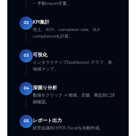
— 手動import不要。
KPI集計
02
売上、AOV、conversion rate、SLA
complianceを計算。
可視化
03
インタラクティブDashboard: グラフ、表、
地域マップ。
深掘り分析
04
数値をクリック → 地域、店舗、商品別に詳
細確認。
レポート出力
05
経営会議向けPDF/Excelを自動作成。