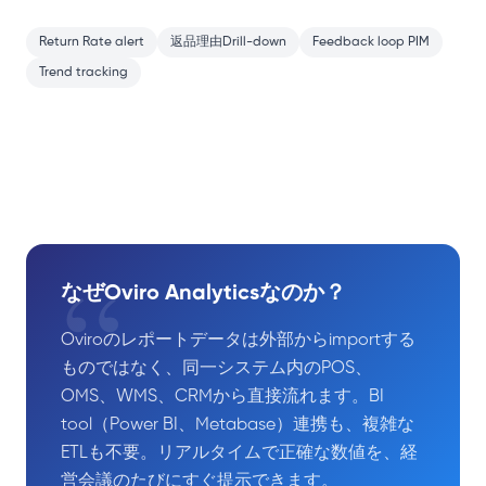
Return Rate alert
返品理由Drill-down
Feedback loop PIM
Trend tracking
“
なぜOviro Analyticsなのか？
Oviroのレポートデータは外部からimportする
ものではなく、同一システム内のPOS、
OMS、WMS、CRMから直接流れます。BI
tool（Power BI、Metabase）連携も、複雑な
ETLも不要。リアルタイムで正確な数値を、経
営会議のたびにすぐ提示できます。