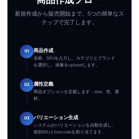
商品作成フロー
新規作成から販売開始まで、5つの簡単なス
テップで完了します。
商品作成
01
名称、SKUを入力し、カテゴリとブランド
を選択し、画像をuploadします。
属性定義
02
商品オプションを定義します：size、色、素
材…
バリエーション生成
03
システムがバリエーションを自動生成し、
個別SKUとbarcodeを割り当てます。