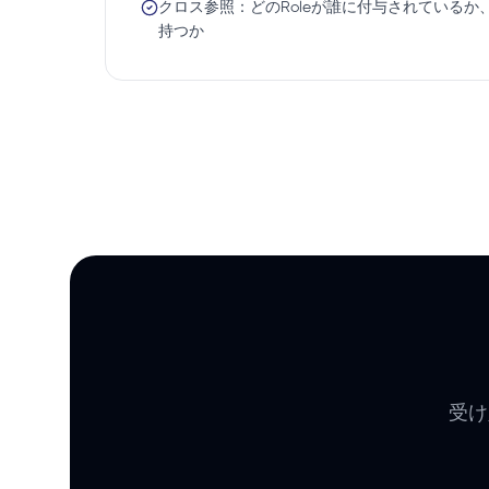
クロス参照：どのRoleが誰に付与されているか、
持つか
受け