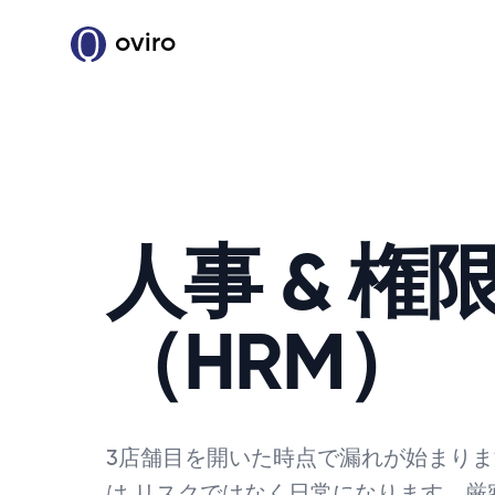
oviro
人事 & 権
（HRM）
3店舗目を開いた時点で漏れが始まりま
は リスクではなく日常になります。厳