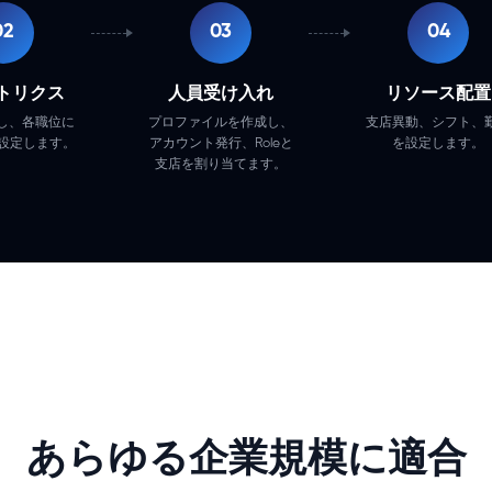
02
03
04
トリクス
人員受け入れ
リソース配置
成し、各職位に
プロファイルを作成し、
支店異動、シフト、
設定します。
アカウント発行、Roleと
を設定します。
支店を割り当てます。
あらゆる企業規模に適合