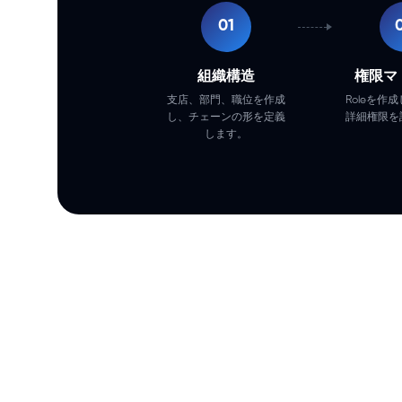
01
組織構造
権限マ
支店、部門、職位を作成
Roleを作
し、チェーンの形を定義
詳細権限を
します。