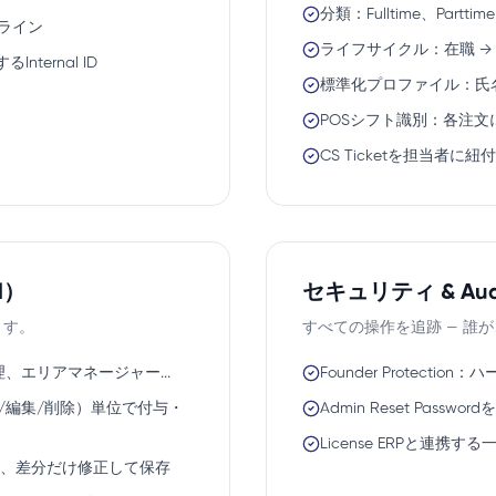
分類：Fulltime、Parttim
トライン
ライフサイクル：在職 → 一時
nternal ID
標準化プロファイル：氏名
POSシフト識別：各注文にE
CS Ticketを担当者に紐付け →
ol）
セキュリティ & Audit
ます。
すべての操作を追跡 — 誰
、エリアマネージャー...
Founder Protec
（表示/追加/編集/削除）単位で付与・
Admin Reset Pas
License ERPと連携する
で複製し、差分だけ修正して保存