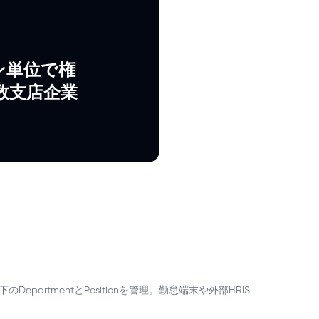
ン単位で権
数支店企業
のDepartmentとPositionを管理。勤怠端末や外部HRIS