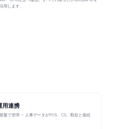
et、OMS注文へ連携。すべての取引にEmployee IDを
に活用します。
運用連携
基盤で管理 — 人事データがPOS、CS、勤怠と接続