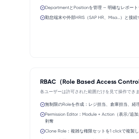
DepartmentとPositionを管理 — 明確なレポー
勤怠端末や外部HRIS（SAP HR、Misa...）と接続するI
RBAC（Role Based Access Contr
各ユーザーは許可された範囲だけを見て操作でき
無制限のRoleを作成：レジ担当、倉庫担当、経理
Permission Editor：Module + Action
剥奪
Clone Role：複雑な権限セットを1 click