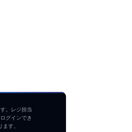
ます。レジ担当
だログインでき
ります。