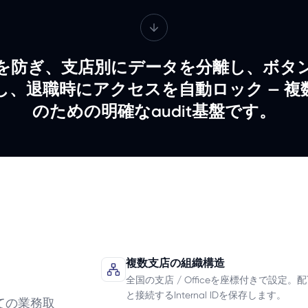
を防ぎ、支店別にデータを分離し、ボタ
し、退職時にアクセスを自動ロック — 複
のための明確なaudit基盤です。
複数支店の組織構造
全国の支店 / Officeを座標付きで設定。配下
と接続するInternal IDを保存します。
ての業務取