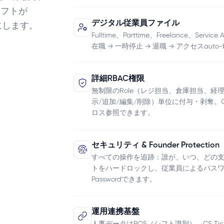
シフトが
デジタル従業員ファイル
能にします。
Fulltime、Parttime、Freelance、
在職 → 一時停止 → 退職 → アクセスauto-b
詳細RBAC権限
無制限のRole（レジ担当、倉庫担当、経理など）を作成
示/追加/編集/削除）単位に付与・剥奪。Clone Rol
ロス参照できます。
セキュリティ & Founder Protection
すべての操作を追跡：誰が、いつ、どの支店で何
トをハードロックし、従業員によるパスワード
Passwordできます。
運用連携基盤