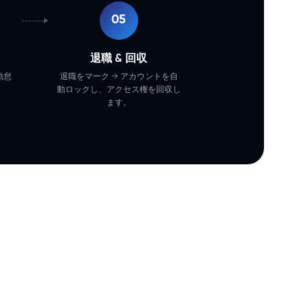
05
退職 & 回収
勤怠
退職をマーク → アカウントを自
動ロックし、アクセス権を回収し
ます。