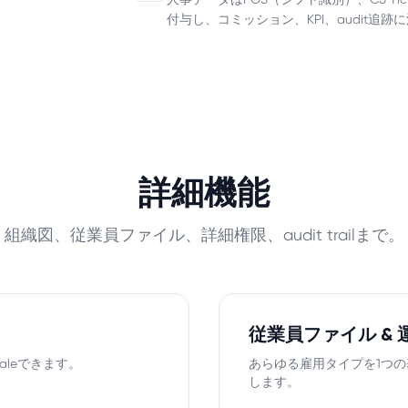
人事データはPOS（シフト識別）、CS Tick
付与し、コミッション、KPI、audit追跡
詳細機能
組織図、従業員ファイル、詳細権限、audit trailまで。
従業員ファイル & 
aleできます。
あらゆる雇用タイプを1つの
します。