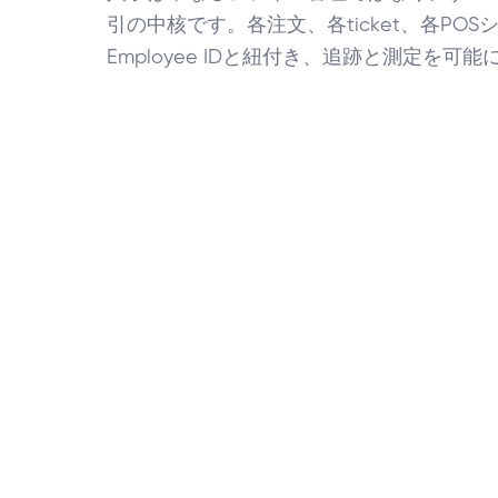
引の中核です。各注文、各ticket、各POS
Employee IDと紐付き、追跡と測定を可