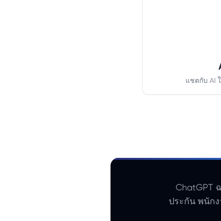
แชตกับ AI 
ChatGPT ฉล
ประกัน พนักง