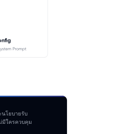
onfig
ystem Prompt
ละนโยบายรับ
ม่มีใครควบคุม